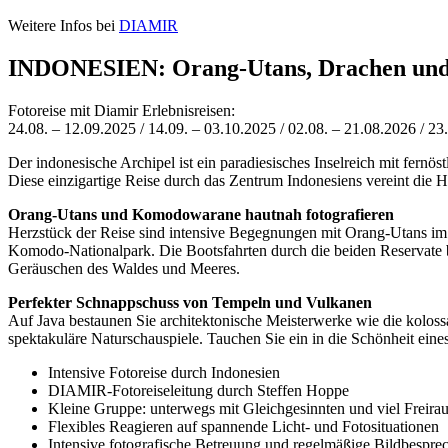
Weitere Infos bei
DIAMIR
INDONESIEN: Orang-Utans, Drachen und
Fotoreise mit Diamir Erlebnisreisen:
24.08. – 12.09.2025 / 14.09. – 03.10.2025 / 02.08. – 21.08.2026 / 23
Der indonesische Archipel ist ein paradiesisches Inselreich mit fernö
Diese einzigartige Reise durch das Zentrum Indonesiens vereint die 
Orang-Utans und Komodowarane hautnah fotografieren
Herzstück der Reise sind intensive Begegnungen mit Orang-Utans im
Komodo-Nationalpark. Die Bootsfahrten durch die beiden Reservate 
Geräuschen des Waldes und Meeres.
Perfekter Schnappschuss von Tempeln und Vulkanen
Auf Java bestaunen Sie architektonische Meisterwerke wie die kol
spektakuläre Naturschauspiele. Tauchen Sie ein in die Schönheit eines
Intensive Fotoreise durch Indonesien
DIAMIR-Fotoreiseleitung durch Steffen Hoppe
Kleine Gruppe: unterwegs mit Gleichgesinnten und viel Freira
Flexibles Reagieren auf spannende Licht- und Fotosituationen
Intensive fotografische Betreuung und regelmäßige Bildbespr