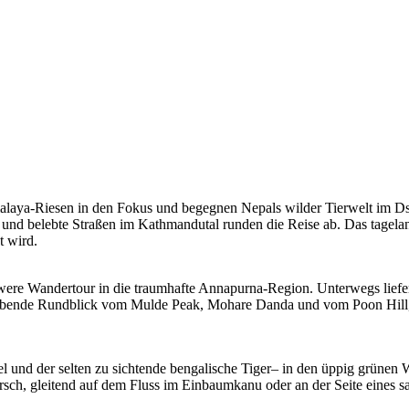
imalaya-Riesen in den Fokus und begegnen Nepals wilder Tierwelt im
und belebte Straßen im Kathmandutal runden die Reise ab. Das tagelang
t wird.
hwere Wandertour in die traumhafte Annapurna-Region. Unterwegs liefern
ubende Rundblick vom Mulde Peak, Mohare Danda und vom Poon Hill, A
 und der selten zu sichtende bengalische Tiger– in den üppig grünen 
ch, gleitend auf dem Fluss im Einbaumkanu oder an der Seite eines s