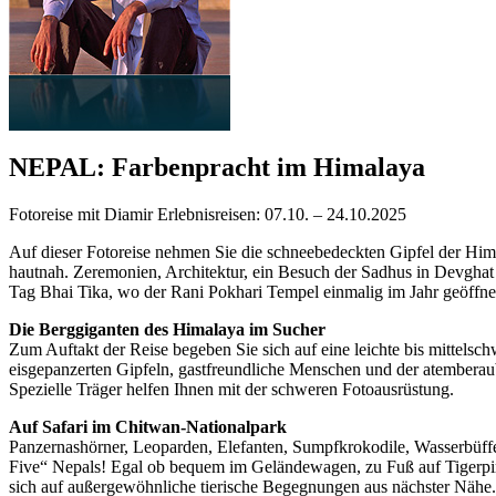
NEPAL: Farbenpracht im Himalaya
Fotoreise mit Diamir Erlebnisreisen: 07.10. – 24.10.2025
Auf dieser Fotoreise nehmen Sie die schneebedeckten Gipfel der H
hautnah. Zeremonien, Architektur, ein Besuch der Sadhus in Devghat 
Tag Bhai Tika, wo der Rani Pokhari Tempel einmalig im Jahr geöffne
Die Berggiganten des Himalaya im Sucher
Zum Auftakt der Reise begeben Sie sich auf eine leichte bis mittelsc
eisgepanzerten Gipfeln, gastfreundliche Menschen und der atembera
Spezielle Träger helfen Ihnen mit der schweren Fotoausrüstung.
Auf Safari im Chitwan-Nationalpark
Panzernashörner, Leoparden, Elefanten, Sumpfkrokodile, Wasserbüffel
Five“ Nepals! Egal ob bequem im Geländewagen, zu Fuß auf Tigerpirs
sich auf außergewöhnliche tierische Begegnungen aus nächster Nähe.