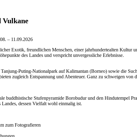
 Vulkane
.08. – 11.09.2026
stlicher Exotik, freundlichen Menschen, einer jahrhundertealten Kultur u
Höhepunkte des Landes und verspricht unvergessliche Erlebnisse.
 Tanjung-Puting-Nationalpark auf Kalimantan (Borneo) sowie die Such
bieten zugleich Entspannung und Abenteuer. Ganz zu schweigen von d
ossale buddhistische Stufenpyramide Borobudur und den Hindutempel 
 Landes, dessen Vielfalt wohl einmalig ist.
um zum Fotografieren
echungen